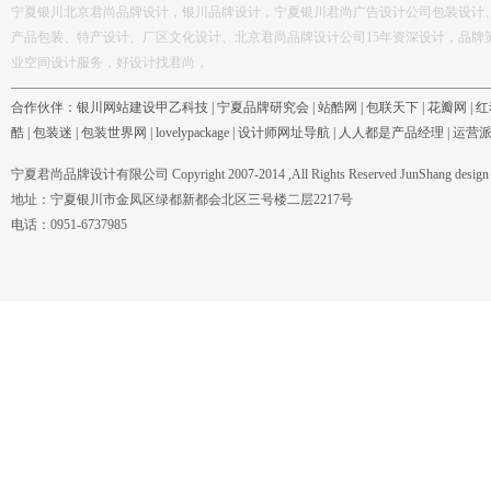
宁夏银川北京君尚品牌设计，银川品牌设计，宁夏银川君尚广告设计公司包装设计
产品包装、特产设计、厂区文化设计、北京君尚品牌设计公司15年资深设计，品牌
业空间设计服务，好设计找君尚，
合作伙伴：
银川网站建设甲乙科技
|
宁夏品牌研究会
|
站酷网
|
包联天下
|
花瓣网
|
红
酷
|
包装迷
|
包装世界网
|
lovelypackage
|
设计师网址导航
|
人人都是产品经理
|
运营
宁夏君尚品牌设计有限公司 Copyright 2007-2014 ,All Rights Reserved JunShang design c
地址：宁夏银川市金凤区绿都新都会北区三号楼二层2217号
电话：0951-6737985