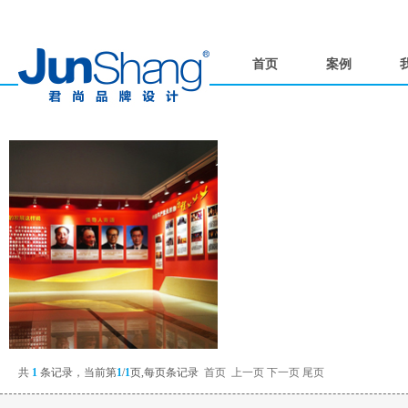
首页
案例
共
1
条记录，当前第
1
/
1
页,每页
条记录
首页
上一页
下一页
尾页